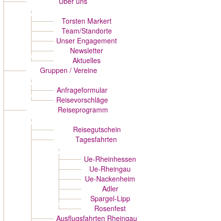
Über uns
Torsten Markert
Team/Standorte
Unser Engagement
Newsletter
Aktuelles
Gruppen / Vereine
Anfrageformular
Reisevorschläge
Reiseprogramm
Reisegutschein
Tagesfahrten
Ue-Rheinhessen
Ue-Rheingau
Ue-Nackenheim
Adler
Spargel-Lipp
Rosenfest
Ausflugsfahrten Rheingau