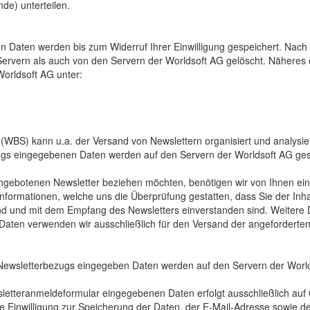
nde) unterteilen.
en Daten werden bis zum Widerruf Ihrer Einwilligung gespeichert. Nach
Servern als auch von den Servern der Worldsoft AG gelöscht. Nähere
orldsoft AG unter:
e (WBS) kann u.a. der Versand von Newslettern organisiert und analysi
s eingegebenen Daten werden auf den Servern der Worldsoft AG ges
ngebotenen Newsletter beziehen möchten, benötigen wir von Ihnen ein
nformationen, welche uns die Überprüfung gestatten, dass Sie der In
d und mit dem Empfang des Newsletters einverstanden sind. Weitere D
se Daten verwenden wir ausschließlich für den Versand der angefordert
ewsletterbezugs eingegeben Daten werden auf den Servern der World
letteranmeldeformular eingegebenen Daten erfolgt ausschließlich auf G
ilte Einwilligung zur Speicherung der Daten, der E-Mail-Adresse sowie