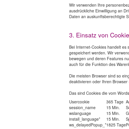
Wir verwenden Ihre personenbez
ausdrückliche Einwilligung an Dri
Daten an auskunftsberechtigte St
3. Einsatz von Cooki
Bei Internet-Cookies handelt es
gespeichert werden. Wir verwend
bewegen und deren Features nutz
auch für die Funktion des Ware
Die meisten Browser sind so ein
deaktivieren oder Ihren Browser 
Das sind Cookies die vom Wordso
Usercookie
365 Tage
A
session_name
15 Min.
S
wslanguage
15 Min.
G
install_language*
15 Min.
S
ws_delayedPopup_*
1825 Tage
P