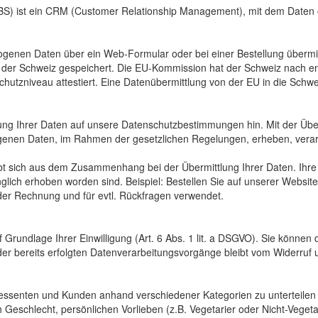
BS) ist ein CRM (Customer Relationship Management), mit dem Daten or
genen Daten über ein Web-Formular oder bei einer Bestellung übermit
n der Schweiz gespeichert. Die EU-Kommission hat der Schweiz nach e
utzniveau attestiert. Eine Datenübermittlung von der EU in die Schwei
lung Ihrer Daten auf unsere Datenschutzbestimmungen hin. Mit der Über
ogenen Daten, im Rahmen der gesetzlichen Regelungen, erheben, verar
t sich aus dem Zusammenhang bei der Übermittlung Ihrer Daten. Ihr
glich erhoben worden sind. Beispiel: Bestellen Sie auf unserer Websit
der Rechnung und für evtl. Rückfragen verwendet.
 Grundlage Ihrer Einwilligung (Art. 6 Abs. 1 lit. a DSGVO). Sie können d
der bereits erfolgten Datenverarbeitungsvorgänge bleibt vom Widerruf 
essenten und Kunden anhand verschiedener Kategorien zu unterteilen 
h Geschlecht, persönlichen Vorlieben (z.B. Vegetarier oder Nicht-Vege