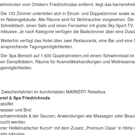
ehminuten vom Ortskern Friedrichrodas entfernt, liegt das barrierefrei
Die 153 Zimmer unterteilen sich in Einzel- und Doppelzimmer sowie au
im Nebengebäude. Alle Räume sind für Nichtraucher vorgesehen. Die
Schreibtisch, einen Safe und einen Fernseher mit gratis Sky Sport-TV
inklusive. Je nach Kategorie verfügen die Badezimmer über eine Dus
Weiterhin verfügt das Hotel über zwei Restaurants, eine Bar und eine
ansprechende Tagungsmöglichkeiten.
Der Spa-Bereich auf 1.600 Quadratmetern,mit einem Schwimmbad im 
enen Dampfbädern, Räume für Kosmetikbehandlungen und Wellnessma
ngsmöglichkeiten.
le Zwischenfahrten im komfortablen MARKERT-Reisebus
otel & Spa Friedrichroda
ksbüffet
hwasser und Brot
elschwimmbads & der Saunen; Anwendungen wie Massagen oder Beau
ebucht werden
nnter Heilklimatischer Kurort“ mit dem Zusatz „Premium Class“ in Höhe
eits inklusive