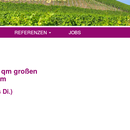
REFERENZEN
JOBS
0 qm großen
mm
 Di.)