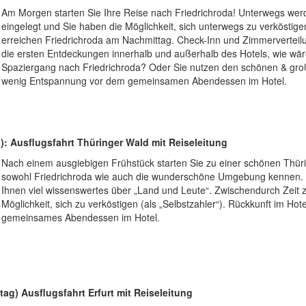
Am Morgen starten Sie Ihre Reise nach Friedrichroda! Unterwegs we
eingelegt und Sie haben die Möglichkeit, sich unterwegs zu verköstigen 
erreichen Friedrichroda am Nachmittag. Check-Inn und Zimmerverteilun
die ersten Entdeckungen innerhalb und außerhalb des Hotels, wie wär
Spaziergang nach Friedrichroda? Oder Sie nutzen den schönen & groß
wenig Entspannung vor dem gemeinsamen Abendessen im Hotel.
g): Ausflugsfahrt Thüringer Wald mit Reiseleitung
Nach einem ausgiebigen Frühstück starten Sie zu einer schönen Thür
sowohl Friedrichroda wie auch die wunderschöne Umgebung kennen. Ih
Ihnen viel wissenswertes über „Land und Leute“. Zwischendurch Zeit z
Möglichkeit, sich zu verköstigen (als „Selbstzahler“). Rückkunft im Ho
gemeinsames Abendessen im Hotel.
tag) Ausflugsfahrt Erfurt mit Reiseleitung