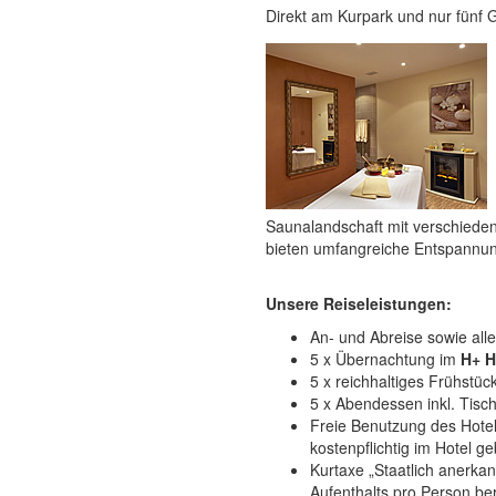
Direkt am Kurpark und nur fünf G
Saunalandschaft mit verschied
bieten umfangreiche Entspannu
Unsere Reiseleistungen:
An- und Abreise sowie al
5 x Übernachtung im
H+ H
5 x reichhaltiges Frühstüc
5 x Abendessen inkl. Tisc
Freie Benutzung des Hot
kostenpflichtig im Hotel g
Kurtaxe „Staatlich anerka
Aufenthalts pro Person ber